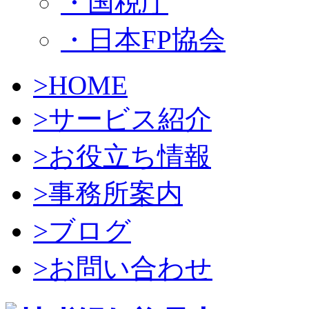
・国税庁
・日本FP協会
>HOME
>サービス紹介
>お役立ち情報
>事務所案内
>ブログ
>お問い合わせ